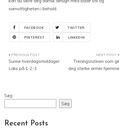
kan du sikre deg dansk design med både stil og
samvittigheten i behold.
FACEBOOK
TWITTER
PINTEREST
LINKEDIN
Indlægsnavigation
Sunne hverdagsmiddager:
Treningsrutinen som gir
Laks på 1-2-3
deg sterke armer hjemme
Søg
Søg
Recent Posts