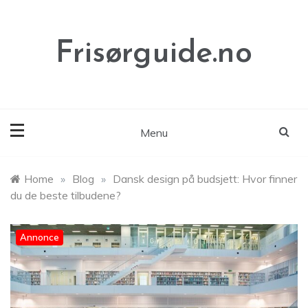
Skip
to
content
Frisørguide.no
Menu
Home
»
Blog
»
Dansk design på budsjett: Hvor finner
du de beste tilbudene?
Annonce