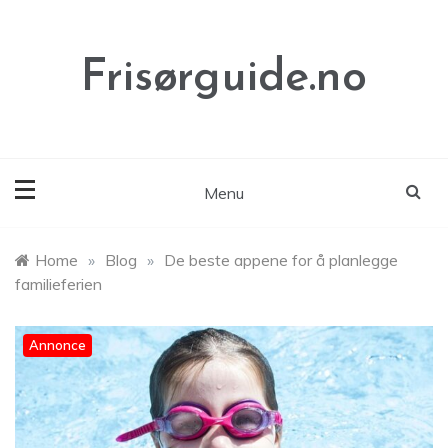
Skip
to
content
Frisørguide.no
Menu
Home
»
Blog
»
De beste appene for å planlegge
familieferien
Annonce