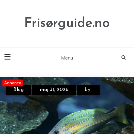
Skip
to
content
Frisørguide.no
Menu
Annonce
Annonce
Annonce
Blog
maj 31, 2026
by