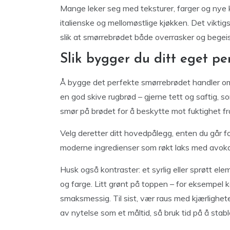
Mange leker seg med teksturer, farger og nye kr
italienske og mellomøstlige kjøkken. Det vikti
slik at smørrebrødet både overrasker og begeist
Slik bygger du ditt eget p
Å bygge det perfekte smørrebrødet handler om
en god skive rugbrød – gjerne tett og saftig, so
smør på brødet for å beskytte mot fuktighet fr
Velg deretter ditt hovedpålegg, enten du går for 
moderne ingredienser som røkt laks med avok
Husk også kontraster: et syrlig eller sprøtt elem
og farge. Litt grønt på toppen – for eksempel ka
smaksmessig. Til sist, vær raus med kjærlighet
av nytelse som et måltid, så bruk tid på å sta