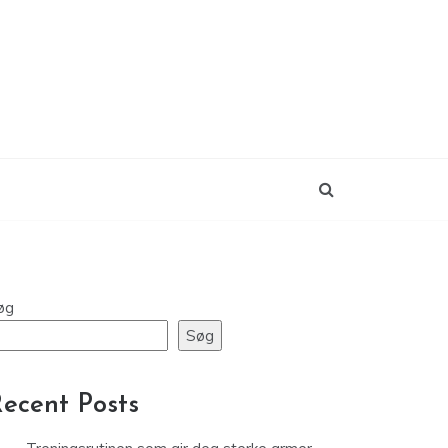
øg
Søg
ecent Posts