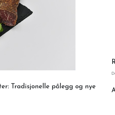
D
r: Tradisjonelle pålegg og nye
A