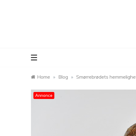
Skip
to
content
Home
»
Blog
»
Smørrebrødets hemmeligheter
Annonce