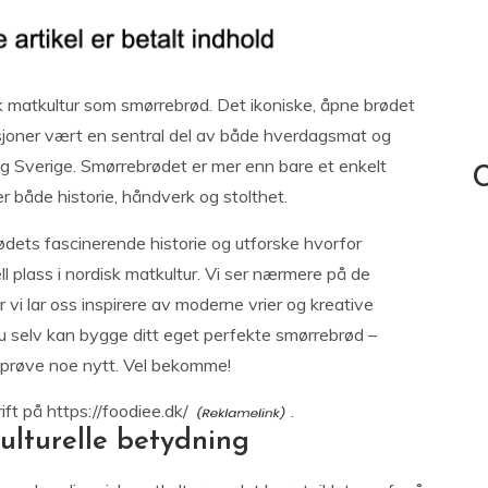
 matkultur som smørrebrød. Det ikoniske, åpne brødet
asjoner vært en sentral del av både hverdagsmat og
og Sverige. Smørrebrødet er mer enn bare et enkelt
C
ler både historie, håndverk og stolthet.
rødets fascinerende historie og utforske hvorfor
l plass i nordisk matkultur. Vi ser nærmere på de
 vi lar oss inspirere av moderne vrier og kreative
n du selv kan bygge ditt eget perfekte smørrebrød –
 å prøve noe nytt. Vel bekomme!
ft på https://foodiee.dk/
.
ulturelle betydning