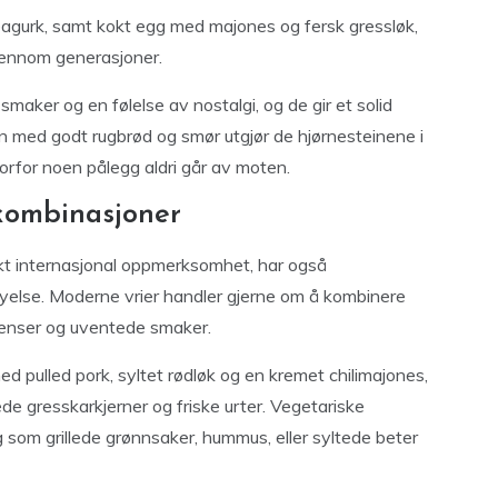
eagurk, samt kokt egg med majones og fersk gressløk,
jennom generasjoner.
smaker og en følelse av nostalgi, og de gir et solid
 med godt rugbrød og smør utgjør de hjørnesteinene i
orfor noen pålegg aldri går av moten.
kombinasjoner
økt internasjonal oppmerksomhet, har også
else. Moderne vrier handler gjerne om å kombinere
ienser og uventede smaker.
d pulled pork, syltet rødløk og en kremet chilimajones,
de gresskarkjerner og friske urter. Vegetariske
g som grillede grønnsaker, hummus, eller syltede beter