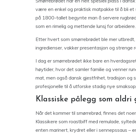
Smørrebrødet har en helt spesiell plass i dansk
være en enkel og praktisk matpakke til å bli et 
på 1800-tallet begynte man å servere rugbrød 
som en rimelig og mettende lunsj for arbeidere.
Etter hvert som smørrebrødet ble mer utbredt, 
ingredienser, vakker presentasjon og strenge r
I dag er smørrebrødet ikke bare en hverdagsret
høytider, hvor det samler familie og venner ru
mat, men også dansk gjestfrihet, tradisjon og 
profesjonelle til å utforske stadig nye smaksop
Klassiske pålegg som aldri
Når det kommer til smørrebrød, finnes det noen
Klassikere som roastbiff med remulade, syltede r
enten marinert, krydret eller i sennepssaus – er t