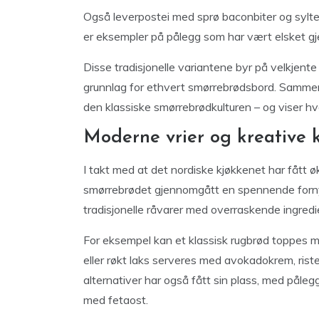
Også leverpostei med sprø baconbiter og sylt
er eksempler på pålegg som har vært elsket g
Disse tradisjonelle variantene byr på velkjente 
grunnlag for ethvert smørrebrødsbord. Sammen
den klassiske smørrebrødkulturen – og viser hv
Moderne vrier og kreative 
I takt med at det nordiske kjøkkenet har fått 
smørrebrødet gjennomgått en spennende forny
tradisjonelle råvarer med overraskende ingred
For eksempel kan et klassisk rugbrød toppes me
eller røkt laks serveres med avokadokrem, riste
alternativer har også fått sin plass, med påleg
med fetaost.