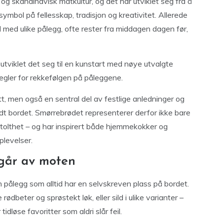
 og skandinavisk matkultur, og det har utviklet seg fra å
symbol på fellesskap, tradisjon og kreativitet. Allerede
med ulike pålegg, ofte rester fra middagen dagen før,
utviklet det seg til en kunstart med nøye utvalgte
egler for rekkefølgen på påleggene.
t, men også en sentral del av festlige anledninger og
ndt bordet. Smørrebrødet representerer derfor ikke bare
stolthet – og har inspirert både hjemmekokker og
plevelser.
 går av moten
 pålegg som alltid har en selvskreven plass på bordet.
ødbeter og sprøstekt løk, eller sild i ulike varianter –
idløse favoritter som aldri slår feil.