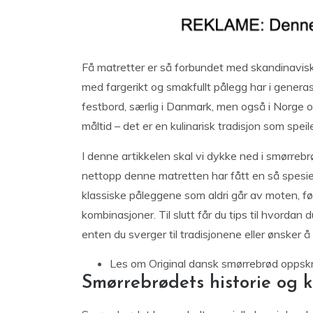
Få matretter er så forbundet med skandinavisk
med fargerikt og smakfullt pålegg har i gener
festbord, særlig i Danmark, men også i Norge 
måltid – det er en kulinarisk tradisjon som spei
I denne artikkelen skal vi dykke ned i smørreb
nettopp denne matretten har fått en så spesiel
klassiske påleggene som aldri går av moten, før
kombinasjoner. Til slutt får du tips til hvorda
enten du sverger til tradisjonene eller ønsker
Les om
Original dansk smørrebrød oppskri
Smørrebrødets historie og k