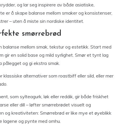
ydder, og lar seg inspirere av både asiatiske,
gste er å skape balanse mellom smaker og konsistenser,
rer – uten å miste sin nordiske identitet.
erfekte smørrebrød
 balanse mellom smak, tekstur og estetikk. Start med
m gir en solid base og mild syrlighet. Smør et tynt lag
a pålegget og gi ekstra smak.
klassiske alternativer som roastbiff eller sild, eller mer
ado.
ent, som sylteagurk, løk eller reddik, gir både friskhet
rse eller dill – løfter smørrebrødet visuelt og
en og kreativiteten: Smørrebrød er like mye et øyeblikk
ble lagene og pynte med omhu.