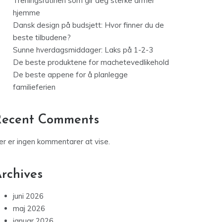
Treningsrutinen som gir deg sterke armer
hjemme
Dansk design på budsjett: Hvor finner du de
beste tilbudene?
Sunne hverdagsmiddager: Laks på 1-2-3
De beste produktene for machetevedlikehold
De beste appene for å planlegge
familieferien
Recent Comments
er er ingen kommentarer at vise.
rchives
juni 2026
maj 2026
januar 2026